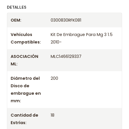
ofreciendo precios bajos y asesoría experta.
DETALLES
Despacharemos el producto con transportista en
OEM:
0300830RFK081
un máximo de 24 hrs hábiles o retira gratis en
tienda previo correo de confirmación.
Vehículos
Kit De Embrague Para Mg 3 1.5
Compatibles:
2010-
ASOCIACIÓN
MLC1466129337
ML:
Diámetro del
200
Disco de
embrague en
mm:
Cantidad de
18
Estrías: