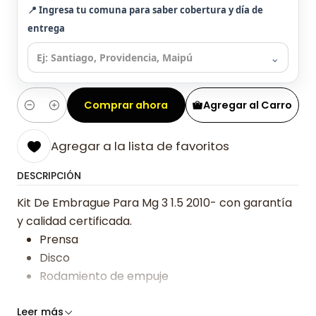
📍 Ingresa tu comuna para saber cobertura y día de
entrega
⌄
Comprar ahora
Agregar al Carro
Cantidad
Agregar a la lista de favoritos
DESCRIPCIÓN
Kit De Embrague Para Mg 3 1.5 2010- con garantía
y calidad certificada.
Prensa
Disco
Rodamiento de empuje
Somos especialistas en embragues desde 2019,
Leer más