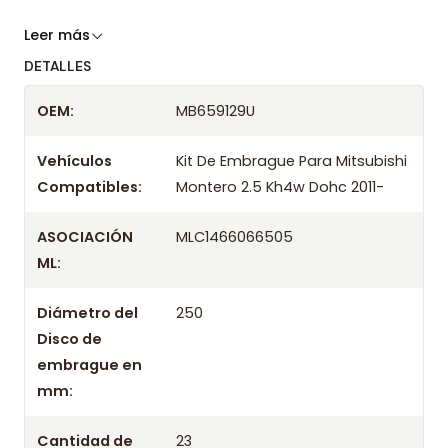
Somos especialistas en embragues desde 2019,
Leer más
ofreciendo precios bajos y asesoría experta.
DETALLES
Despacharemos el producto con transportista en
OEM:
MB659129U
un máximo de 24 hrs hábiles o retira gratis en
tienda previo correo de confirmación.
Vehículos
Kit De Embrague Para Mitsubishi
Compatibles:
Montero 2.5 Kh4w Dohc 2011-
ASOCIACIÓN
MLC1466066505
ML:
Diámetro del
250
Disco de
embrague en
mm:
Cantidad de
23