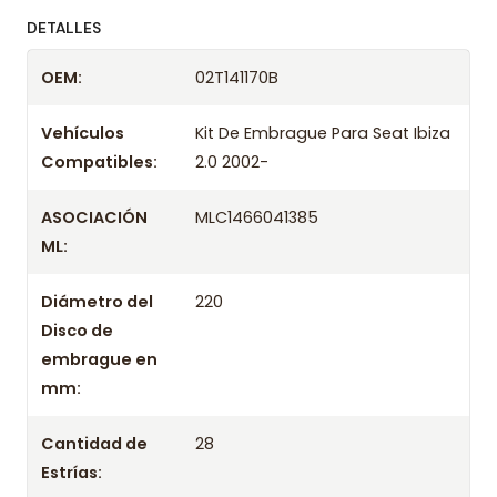
ofreciendo precios bajos y asesoría experta.
DETALLES
Despacharemos el producto con transportista en
OEM:
02T141170B
un máximo de 24 hrs hábiles o retira gratis en
tienda previo correo de confirmación.
Vehículos
Kit De Embrague Para Seat Ibiza
Compatibles:
2.0 2002-
ASOCIACIÓN
MLC1466041385
ML:
Diámetro del
220
Disco de
embrague en
mm:
Cantidad de
28
Estrías: