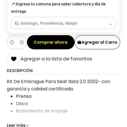
📍 Ingresa tu comuna para saber cobertura y día de
entrega
⌄
Comprar ahora
Agregar al Carro
Cantidad
Agregar a la lista de favoritos
DESCRIPCIÓN
Kit De Embrague Para Seat Ibiza 2.0 2002- con
garantía y calidad certificada.
Prensa
Disco
Rodamiento de empuje
Somos especialistas en embragues desde 2019,
Leer más