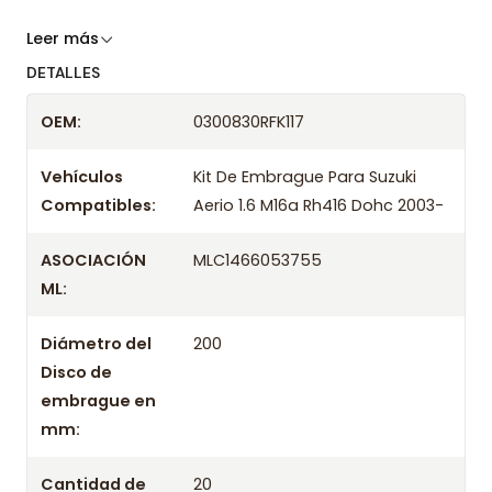
Somos especialistas en embragues desde 2019,
Leer más
ofreciendo precios bajos y asesoría experta.
DETALLES
Despacharemos el producto con transportista en
OEM:
0300830RFK117
un máximo de 24 hrs hábiles o retira gratis en
tienda previo correo de confirmación.
Vehículos
Kit De Embrague Para Suzuki
Compatibles:
Aerio 1.6 M16a Rh416 Dohc 2003-
ASOCIACIÓN
MLC1466053755
ML:
Diámetro del
200
Disco de
embrague en
mm:
Cantidad de
20