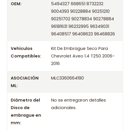
OEM:
5494327 668651 8732232
Kit De Embrague Seco Para
Producto
Chevrolet Aveo 1.4 T250 2006-2016
9004393 90228884 90251210
90251702 90278834 90278884
Marca
Seco
96181631 96232995 96349031
96408517 96408623 96468826
OEM
/ Códigos equivalentes
Vehículos
Kit De Embrague Seco Para
Información técnica
Compatibles:
Chevrolet Aveo 1.4 T250 2006-
2016
Producto
Información de compra
ASOCIACIÓN
MLC3360664190
ML:
Entrega el mismo día en comunas aplicables de Santiago si
compras antes de las 10:30 de lunes a viernes. Realizamos
Diámetro del
No se entregaron detalles
despachos a todo Chile.
Disco de
adicionales.
Incluye
embrague en
- Prensa
mm: