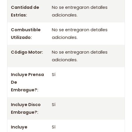
- Disco
Cantidad de
No se entregaron detalles
- Rodamiento / Collarín
Estrías:
adicionales.
Aplicación por años
Combustible
No se entregaron detalles
2006 2007 2008 2009 2010 2011 2012 2013 2014 2015 2016
Utilizado:
adicionales.
5494327 668651 8732232 9004393 90228884 90251210
90251702 90278834 90278884 96181631 96232995
Código Motor:
No se entregaron detalles
96349031 96408517 96408623 96468826
adicionales.
Información importante
Incluye Prensa
Sí
- Mejora el rendimiento y la confiabilidad con este kit.
De
- No olvides consultar la aplicación con tu chasis o datos del
Embrague?:
vehículo.
Incluye Disco
Sí
Embrague?:
Incluye
Sí