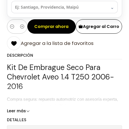
⌄
Comprar ahora
Agregar al Carro
Cantidad
Agregar a la lista de favoritos
DESCRIPCIÓN
Kit De Embrague Seco Para
Chevrolet Aveo 1.4 T250 2006-
2016
Compra segura: repuesto automotriz con asesoría experta,
garantía y despacho a todo Chile.
Leer más
Características del repuesto
DETALLES