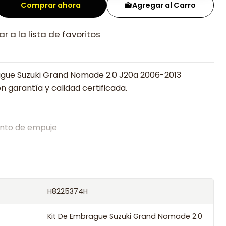
Comprar ahora
Agregar al Carro
r a la lista de favoritos
ague Suzuki Grand Nomade 2.0 J20a 2006-2013
n garantía y calidad certificada.
nto de empuje
alistas en embragues desde 2019, ofreciendo precios
oría experta.
os el producto con transportista en un máximo de
H8225374H
s o retira gratis en tienda previo correo de
.
Kit De Embrague Suzuki Grand Nomade 2.0