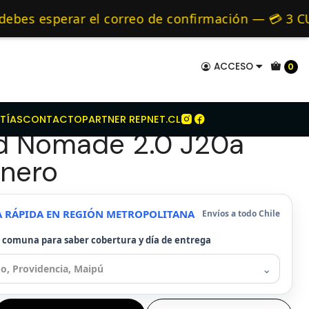
t De Embrague Suzuki Grand Nomade 2.0 J20a Bencinero
mo de 24 hrs hábiles.
s esperar el correo de confirmación — 💳 3 CUOT
s y Alternativos 🚚 Envíos diariamente a todo Ch
ACCESO
0
e Embrague Suzuki
TÍAS
CONTACTO
PARTNER REPNET.CL
d Nomade 2.0 J20a
inero
A RÁPIDA EN REGIÓN METROPOLITANA
Envíos a todo Chile
u comuna para saber cobertura y día de entrega
⌄