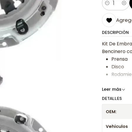
Cantidad
Agrega
DESCRIPCIÓN
Kit De Embr
Bencinero co
Prensa
Disco
Rodamie
Somos especi
Leer más
bajos y ases
DETALLES
Despacharem
OEM:
24 hrs hábile
confirmación
Vehículos