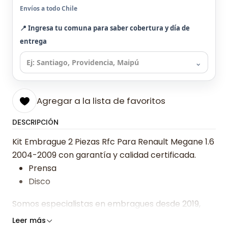
Envíos a todo Chile
📍 Ingresa tu comuna para saber cobertura y día de
entrega
⌄
Agregar a la lista de favoritos
DESCRIPCIÓN
Kit Embrague 2 Piezas Rfc Para Renault Megane 1.6
2004-2009 con garantía y calidad certificada.
Prensa
Disco
Somos especialistas en embragues desde 2019,
ofreciendo precios bajos y asesoría experta.
Leer más