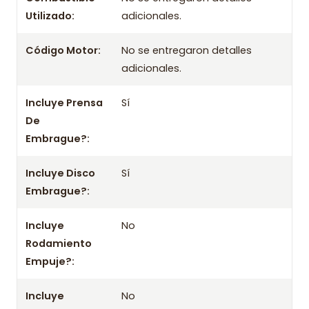
Aplicación por años
Utilizado:
adicionales.
2017 2018 2019 2020 2021 2022 2023 2024
Código Motor:
No se entregaron detalles
1616517180 1666762080 9808378880 9818310480
adicionales.
Información importante
- Mejora el rendimiento y la confiabilidad con este kit.
Incluye Prensa
Sí
De
- No olvides consultar la aplicación con tu chasis o datos del
vehículo.
Embrague?:
Incluye Disco
Sí
Embrague?:
Incluye
No
Rodamiento
Empuje?:
Incluye
No