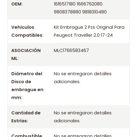
Peugeot Traveller 2.0 17-24
OEM:
1616517180 1666762080
9808378880 9818310480
Marca
Mopar
Vehículos
Kit Embrague 2 Pzs Original Para
OEM
/ Códigos equivalentes
Compatibles:
Peugeot Traveller 2.0 17-24
Información técnica
ASOCIACIÓN
MLC1766583467
Producto
ML:
Información de compra
Diámetro del
No se entregaron detalles
Disco de
adicionales.
Entrega el mismo día en comunas aplicables de Santiago si
embrague en
compras antes de las 10:30 de lunes a viernes. Realizamos
despachos a todo Chile.
mm:
Incluye
Cantidad de
No se entregaron detalles
- Prensa
Estrías:
adicionales.
- Disco
Combustible
No se entregaron detalles