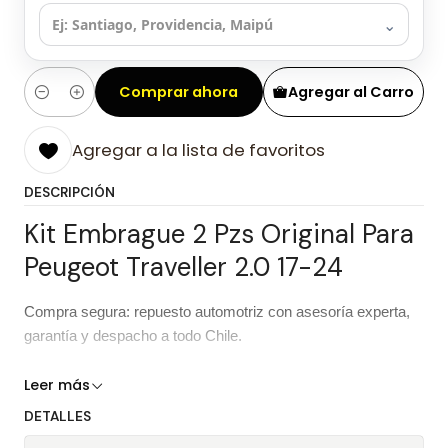
⌄
Comprar ahora
Agregar al Carro
Cantidad
Agregar a la lista de favoritos
DESCRIPCIÓN
Kit Embrague 2 Pzs Original Para
Peugeot Traveller 2.0 17-24
Compra segura: repuesto automotriz con asesoría experta,
garantía y despacho a todo Chile.
Características del repuesto
Leer más
DETALLES
Kit Embrague 2 Pzs Original Para
Producto