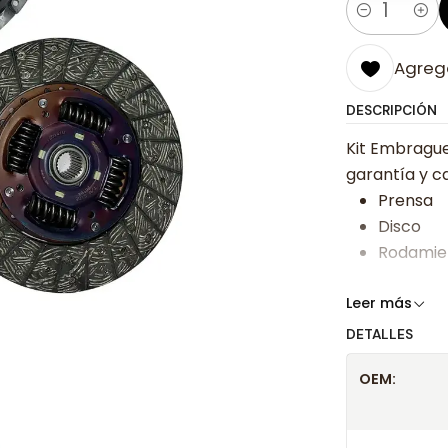
Cantidad
Agrega
DESCRIPCIÓN
Kit Embrague
garantía y ca
Prensa
Disco
Rodamie
Somos especi
Leer más
bajos y ases
DETALLES
Despacharem
OEM:
24 hrs hábile
confirmación