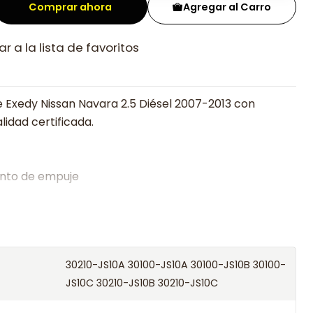
Comprar ahora
Agregar al Carro
r a la lista de favoritos
 Exedy Nissan Navara 2.5 Diésel 2007-2013 con
lidad certificada.
nto de empuje
alistas en embragues desde 2019, ofreciendo precios
oría experta.
os el producto con transportista en un máximo de
30210-JS10A 30100-JS10A 30100-JS10B 30100-
s o retira gratis en tienda previo correo de
JS10C 30210-JS10B 30210-JS10C
.