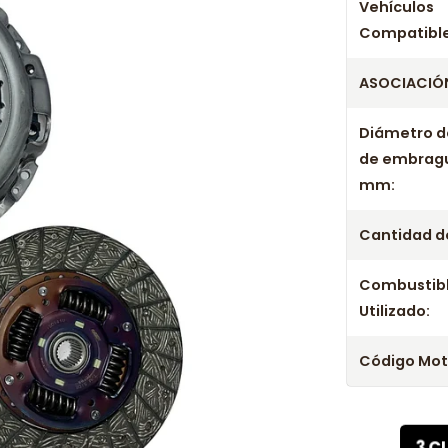
Años c
Vehículos
Compatible
Kit Embrague
ASOCIACIÓN
Kit Embrague
Kit Embrague
Diámetro d
Kit Embrague
de embrag
Kit Embrague
mm:
Kit Embrague
Kit Embrague
Cantidad de
Combustib
Utilizado:
Código Mot
3 C