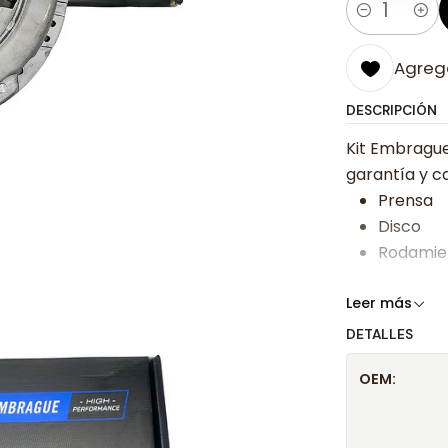
Cantidad
Agrega
DESCRIPCIÓN
Kit Embrague
garantía y ca
Prensa
Disco
Rodamie
Somos especi
Leer más
bajos y ases
DETALLES
Despacharem
OEM:
24 hrs hábile
confirmación