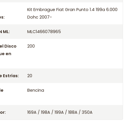
Kit Embrague Fiat Gran Punto 1.4 199a 6.000
s:
Dohc 2007-
 ML:
MLC1466078965
el Disco
200
ue en
 Estrías:
20
le
Bencina
or:
169A / 198A / 199A / 188A / 350A