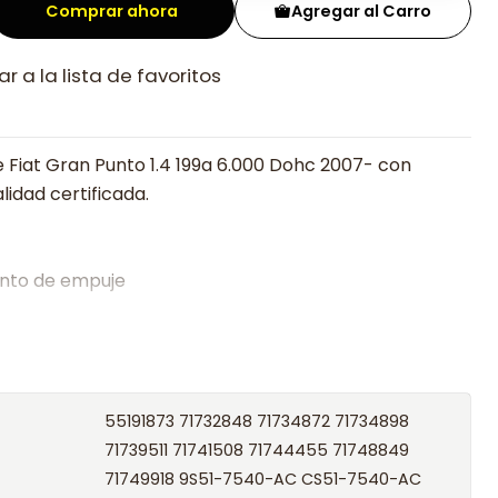
Comprar ahora
Agregar al Carro
r a la lista de favoritos
 Fiat Gran Punto 1.4 199a 6.000 Dohc 2007- con
lidad certificada.
nto de empuje
alistas en embragues desde 2019, ofreciendo precios
oría experta.
os el producto con transportista en un máximo de
55191873 71732848 71734872 71734898
s o retira gratis en tienda previo correo de
71739511 71741508 71744455 71748849
.
71749918 9S51-7540-AC CS51-7540-AC