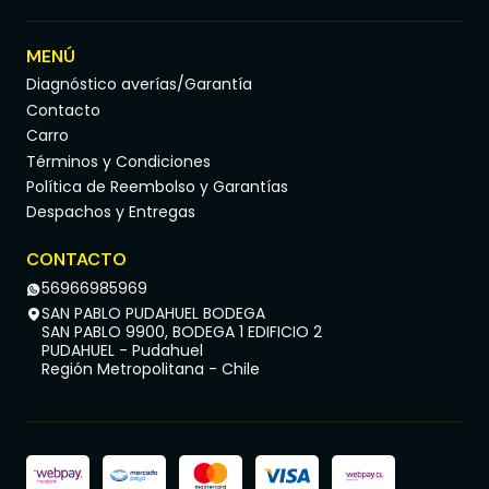
Kia Rio Jb 1.4 G4EE MPI DOHC 16 VALV 2006, 2007,
2008, 2009, 2010, 2011
MENÚ
Kia Rio Jb 1.6 G4Ed MPI DOHC 16 VALV Cvvt 2006,
Diagnóstico averías/Garantía
2007, 2008, 2009, 2010, 2011
Contacto
Carro
Términos y Condiciones
Lo que recibes
Política de Reembolso y Garantías
Kit Embrague (Disco 215 mm + Prensa + Rodamiento).
Despachos y Entregas
Información de compra
CONTACTO
56966985969
Somos especialistas en repuestos automotrices. Emitimos
SAN PABLO PUDAHUEL BODEGA
boleta o factura según requerimiento.
SAN PABLO 9900, BODEGA 1 EDIFICIO 2
PUDAHUEL - Pudahuel
Región Metropolitana - Chile