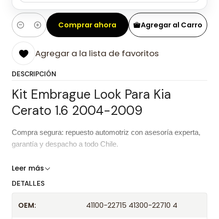
Comprar ahora
Agregar al Carro
Cantidad
Agregar a la lista de favoritos
DESCRIPCIÓN
Kit Embrague Look Para Kia
Cerato 1.6 2004-2009
Compra segura: repuesto automotriz con asesoría experta,
garantía y despacho a todo Chile.
Importante:
Consulta siempre la aplicación con el chasis
Leer más
antes de comprar para evitar errores.
DETALLES
Características del repuesto
OEM:
41100-22715 41300-22710 4