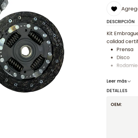
Agrega
DESCRIPCIÓN
Kit Embrague 
calidad certi
Prensa
Disco
Rodamie
Somos especi
Leer más
bajos y ases
DETALLES
Despacharem
OEM:
24 hrs hábile
confirmación