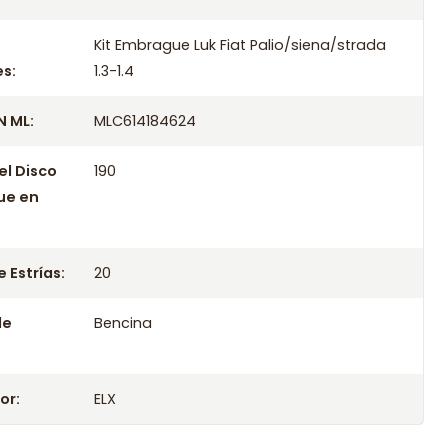
Kit Embrague Luk Fiat Palio/siena/strada
s:
1.3-1.4
 ML:
MLC614184624
el Disco
190
ue en
 Estrías:
20
le
Bencina
or:
ELX