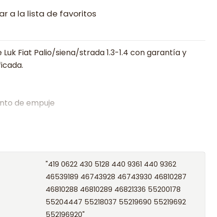
r a la lista de favoritos
Luk Fiat Palio/siena/strada 1.3-1.4 con garantía y
ficada.
nto de empuje
alistas en embragues desde 2019, ofreciendo precios
oría experta.
os el producto con transportista en un máximo de
"419 0622 430 5128 440 9361 440 9362
s o retira gratis en tienda previo correo de
46539189 46743928 46743930 46810287
.
46810288 46810289 46821336 55200178
55204447 55218037 55219690 55219692
552196920"