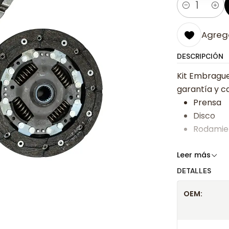
Cantidad
Agrega
DESCRIPCIÓN
Kit Embrague 
garantía y ca
Prensa
Disco
Rodamie
Somos especi
Leer más
bajos y ases
DETALLES
Despacharem
OEM:
24 hrs hábile
confirmación