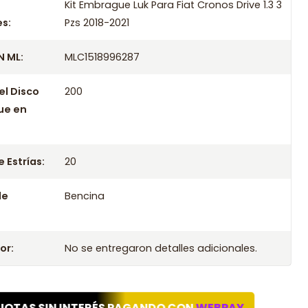
ompatibles
Kit Embrague Luk Para Fiat Cronos Drive 1.3 3
s:
Pzs 2018-2021
Luk Para Fiat Cronos Drive 1.3 3 Pzs 2018
 ML:
MLC1518996287
Luk Para Fiat Cronos Drive 1.3 3 Pzs 2019
 Luk Para Fiat Cronos Drive 1.3 3 Pzs 2020
el Disco
200
Luk Para Fiat Cronos Drive 1.3 3 Pzs 2021
ue en
 Estrías:
20
le
Bencina
or:
No se entregaron detalles adicionales.
UOTAS SIN INTERÉS PAGANDO CON
WEBPAY