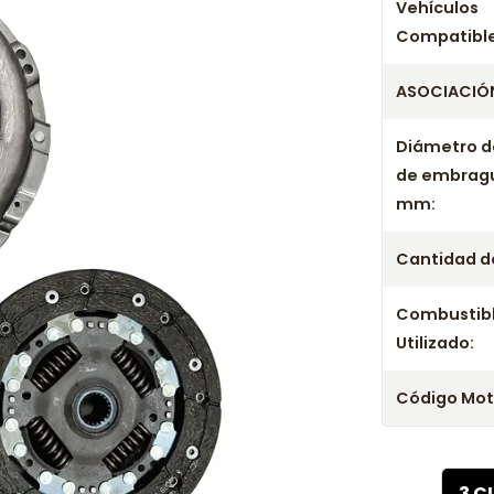
Años c
Vehículos
Compatible
Kit Embrague 
ASOCIACIÓN
Kit Embrague 
Kit Embrague
Diámetro d
Kit Embrague 
de embrag
mm:
Cantidad de
Combustib
Utilizado:
Código Mot
3 C