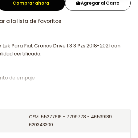
Comprar ahora
Agregar al Carro
r a la lista de favoritos
Luk Para Fiat Cronos Drive 1.3 3 Pzs 2018-2021 con
lidad certificada.
nto de empuje
alistas en embragues desde 2019, ofreciendo precios
oría experta.
os el producto con transportista en un máximo de
OEM: 55277616 - 7799778 - 46539189
s o retira gratis en tienda previo correo de
620343300
.