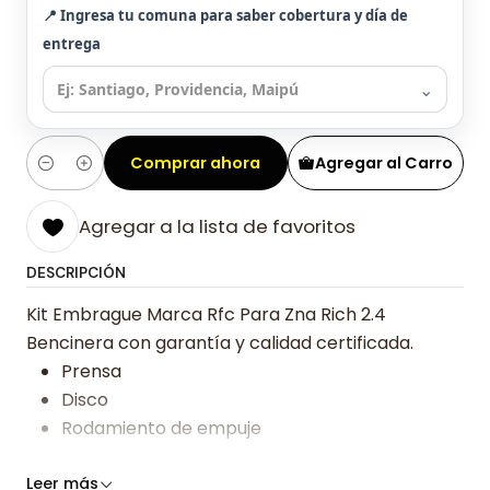
📍 Ingresa tu comuna para saber cobertura y día de
entrega
⌄
Comprar ahora
Agregar al Carro
Cantidad
Agregar a la lista de favoritos
DESCRIPCIÓN
Kit Embrague Marca Rfc Para Zna Rich 2.4
Bencinera con garantía y calidad certificada.
Prensa
Disco
Rodamiento de empuje
Somos especialistas en embragues desde 2019,
Leer más