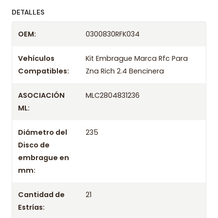
ofreciendo precios bajos y asesoría experta.
DETALLES
Despacharemos el producto con transportista en
OEM:
0300830RFK034
un máximo de 24 hrs hábiles o retira gratis en
tienda previo correo de confirmación.
Vehículos
Kit Embrague Marca Rfc Para
Compatibles:
Zna Rich 2.4 Bencinera
ASOCIACIÓN
MLC2804831236
ML:
Diámetro del
235
Disco de
embrague en
mm:
Cantidad de
21
Estrías: