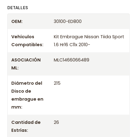
ofreciendo precios bajos y asesoría experta.
DETALLES
Despacharemos el producto con transportista en
OEM:
30100-ED800
un máximo de 24 hrs hábiles o retira gratis en
tienda previo correo de confirmación.
Vehículos
Kit Embrague Nissan Tiida Sport
Compatibles:
1.6 Hr16 C11x 2010-
ASOCIACIÓN
MLC1466066489
ML:
Diámetro del
215
Disco de
embrague en
mm:
Cantidad de
26
Estrías: