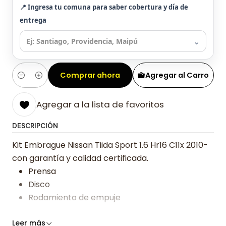
📍 Ingresa tu comuna para saber cobertura y día de
entrega
⌄
Comprar ahora
Agregar al Carro
Cantidad
Agregar a la lista de favoritos
DESCRIPCIÓN
Kit Embrague Nissan Tiida Sport 1.6 Hr16 C11x 2010-
con garantía y calidad certificada.
Prensa
Disco
Rodamiento de empuje
Somos especialistas en embragues desde 2019,
Leer más