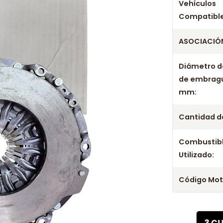
Años c
Vehículos
Compatible
Kit Embrague
ASOCIACIÓN
Kit Embrague
Kit Embrague
Diámetro d
Kit Embrague
de embrag
Kit Embrague
mm:
Kit Embrague
Kit Embrague
Cantidad de
Combustib
Utilizado:
Código Mot
3 C