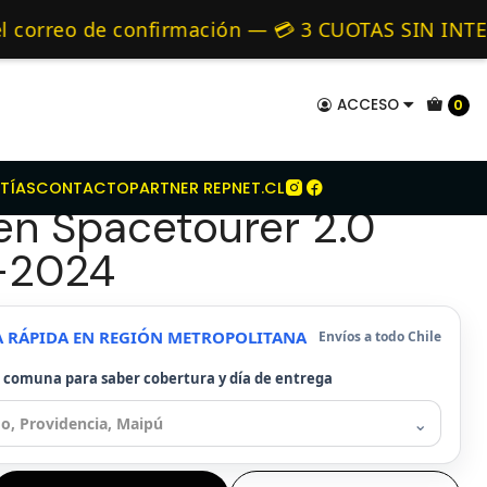
 Embrague Original Para Citroen Spacetourer 2.0 2018-2024
mo de 24 hrs hábiles.
rreo de confirmación — 💳 3 CUOTAS SIN INTERÉS
nativos 🚚 Envíos diariamente a todo Chile — 💳 
ACCESO
0
mbrague Original Para
TÍAS
CONTACTO
PARTNER REPNET.CL
en Spacetourer 2.0
-2024
A RÁPIDA EN REGIÓN METROPOLITANA
Envíos a todo Chile
u comuna para saber cobertura y día de entrega
⌄