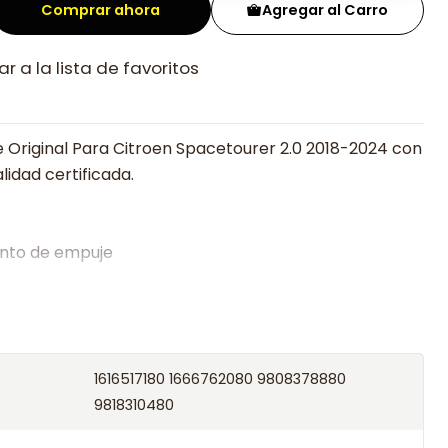
Comprar ahora
Agregar al Carro
r a la lista de favoritos
 Original Para Citroen Spacetourer 2.0 2018-2024 con
lidad certificada.
nto de empuje
alistas en embragues desde 2019, ofreciendo precios
oría experta.
os el producto con transportista en un máximo de
1616517180 1666762080 9808378880
s o retira gratis en tienda previo correo de
9818310480
.