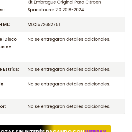
ompatibles
Kit Embrague Original Para Citroen
s:
Spacetourer 2.0 2018-2024
 Original Para Citroen Spacetourer 2.0 2018
 ML:
MLC1572682751
 Original Para Citroen Spacetourer 2.0 2019
 Original Para Citroen Spacetourer 2.0 2020
el Disco
No se entregaron detalles adicionales.
 Original Para Citroen Spacetourer 2.0 2021
ue en
 Original Para Citroen Spacetourer 2.0 2022
 Original Para Citroen Spacetourer 2.0 2023
 Original Para Citroen Spacetourer 2.0 2024
 Estrías:
No se entregaron detalles adicionales.
le
No se entregaron detalles adicionales.
or:
No se entregaron detalles adicionales.
UOTAS SIN INTERÉS PAGANDO CON
WEBPAY