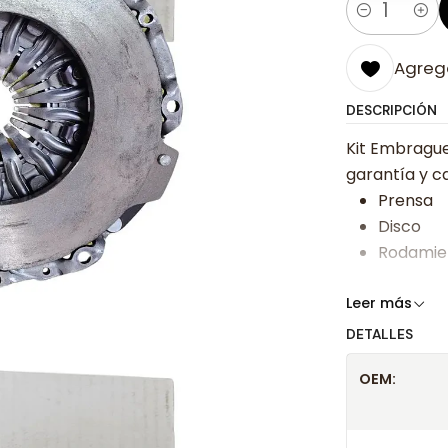
Cantidad
Agrega
DESCRIPCIÓN
Kit Embrague
garantía y ca
Prensa
Disco
Rodamie
Somos especi
Leer más
bajos y ases
DETALLES
Despacharem
OEM:
24 hrs hábile
confirmación