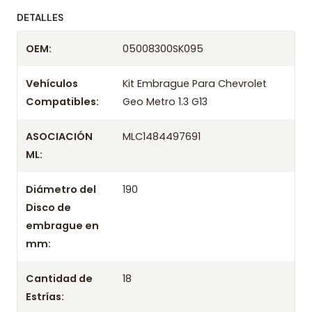
ofreciendo precios bajos y asesoría experta.
DETALLES
Despacharemos el producto con transportista en
OEM:
05008300SK095
un máximo de 24 hrs hábiles o retira gratis en
tienda previo correo de confirmación.
Vehículos
Kit Embrague Para Chevrolet
Compatibles:
Geo Metro 1.3 G13
ASOCIACIÓN
MLC1484497691
ML:
Diámetro del
190
Disco de
embrague en
mm:
Cantidad de
18
Estrías: