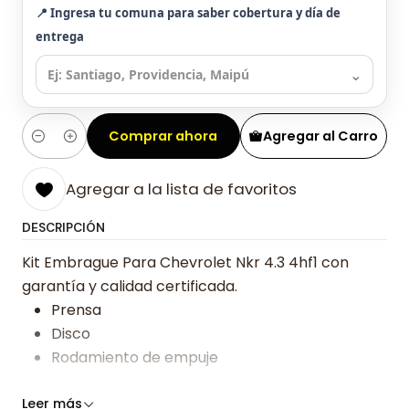
📍 Ingresa tu comuna para saber cobertura y día de
entrega
⌄
Comprar ahora
Agregar al Carro
Cantidad
Agregar a la lista de favoritos
DESCRIPCIÓN
Kit Embrague Para Chevrolet Nkr 4.3 4hf1 con
garantía y calidad certificada.
Prensa
Disco
Rodamiento de empuje
Somos especialistas en embragues desde 2019,
Leer más