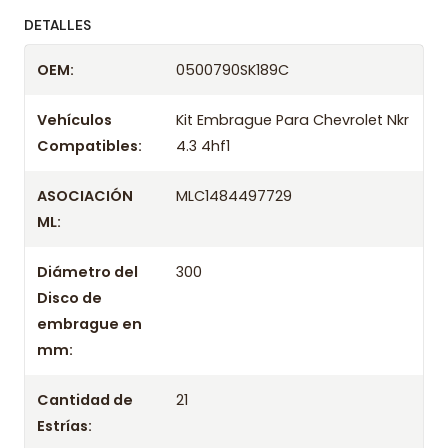
ofreciendo precios bajos y asesoría experta.
DETALLES
Despacharemos el producto con transportista en
OEM:
0500790SK189C
un máximo de 24 hrs hábiles o retira gratis en
tienda previo correo de confirmación.
Vehículos
Kit Embrague Para Chevrolet Nkr
Compatibles:
4.3 4hf1
ASOCIACIÓN
MLC1484497729
ML:
Diámetro del
300
Disco de
embrague en
mm:
Cantidad de
21
Estrías: