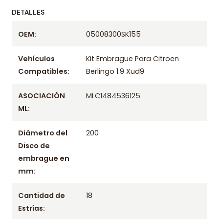
ofreciendo precios bajos y asesoría experta.
DETALLES
Despacharemos el producto con transportista en
OEM:
05008300SK155
un máximo de 24 hrs hábiles o retira gratis en
tienda previo correo de confirmación.
Vehículos
Kit Embrague Para Citroen
Compatibles:
Berlingo 1.9 Xud9
ASOCIACIÓN
MLC1484536125
ML:
Diámetro del
200
Disco de
embrague en
mm:
Cantidad de
18
Estrías: