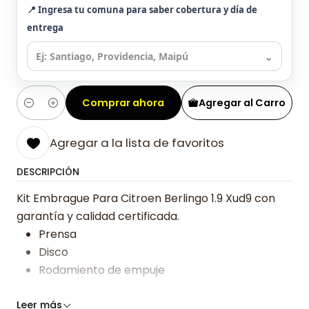
📍 Ingresa tu comuna para saber cobertura y día de
entrega
⌄
Comprar ahora
Agregar al Carro
Cantidad
Agregar a la lista de favoritos
DESCRIPCIÓN
Kit Embrague Para Citroen Berlingo 1.9 Xud9 con
garantía y calidad certificada.
Prensa
Disco
Rodamiento de empuje
Somos especialistas en embragues desde 2019,
Leer más