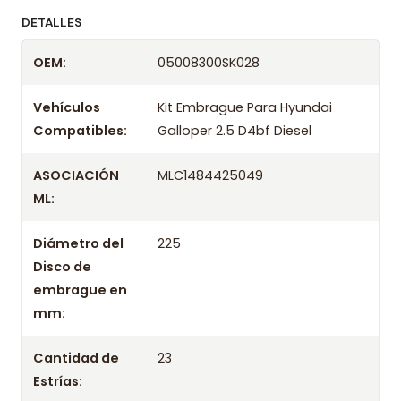
ofreciendo precios bajos y asesoría experta.
DETALLES
Despacharemos el producto con transportista en
OEM:
05008300SK028
un máximo de 24 hrs hábiles o retira gratis en
tienda previo correo de confirmación.
Vehículos
Kit Embrague Para Hyundai
Compatibles:
Galloper 2.5 D4bf Diesel
ASOCIACIÓN
MLC1484425049
ML:
Diámetro del
225
Disco de
embrague en
mm:
Cantidad de
23
Estrías: