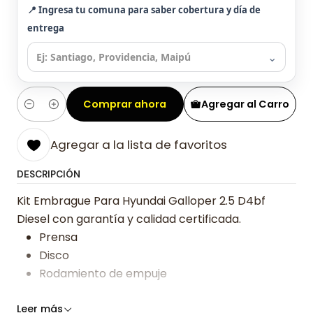
📍 Ingresa tu comuna para saber cobertura y día de
entrega
⌄
Comprar ahora
Agregar al Carro
Cantidad
Agregar a la lista de favoritos
DESCRIPCIÓN
Kit Embrague Para Hyundai Galloper 2.5 D4bf
Diesel con garantía y calidad certificada.
Prensa
Disco
Rodamiento de empuje
Somos especialistas en embragues desde 2019,
Leer más