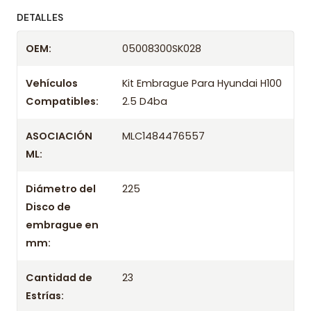
ofreciendo precios bajos y asesoría experta.
DETALLES
Despacharemos el producto con transportista en
OEM:
05008300SK028
un máximo de 24 hrs hábiles o retira gratis en
tienda previo correo de confirmación.
Vehículos
Kit Embrague Para Hyundai H100
Compatibles:
2.5 D4ba
ASOCIACIÓN
MLC1484476557
ML:
Diámetro del
225
Disco de
embrague en
mm:
Cantidad de
23
Estrías: