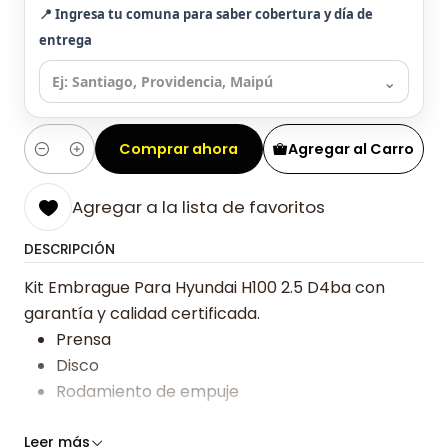
📍 Ingresa tu comuna para saber cobertura y día de
entrega
⌄
Comprar ahora
Agregar al Carro
Cantidad
Agregar a la lista de favoritos
DESCRIPCIÓN
Kit Embrague Para Hyundai H100 2.5 D4ba con
garantía y calidad certificada.
Prensa
Disco
Rodamiento de empuje
Somos especialistas en embragues desde 2019,
Leer más