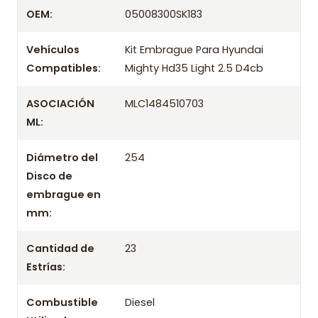
Despacharemos el producto con transportista en
OEM:
05008300SK183
un máximo de 24 hrs hábiles o retira gratis en
tienda previo correo de confirmación.
Vehículos
Kit Embrague Para Hyundai
Compatibles:
Mighty Hd35 Light 2.5 D4cb
ASOCIACIÓN
MLC1484510703
ML:
Diámetro del
254
Disco de
embrague en
mm:
Cantidad de
23
Estrías:
Combustible
Diesel