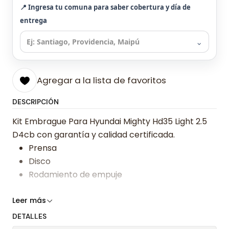
📍 Ingresa tu comuna para saber cobertura y día de
entrega
⌄
Agregar a la lista de favoritos
DESCRIPCIÓN
Kit Embrague Para Hyundai Mighty Hd35 Light 2.5
D4cb con garantía y calidad certificada.
Prensa
Disco
Rodamiento de empuje
Somos especialistas en embragues desde 2019,
Leer más
ofreciendo precios bajos y asesoría experta.
DETALLES