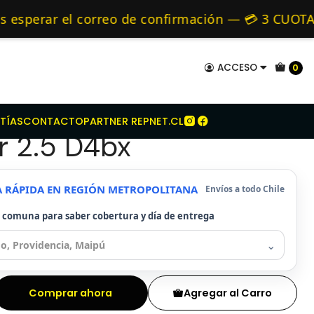
ndai
Kit Embrague Para Hyundai Porter 2.5 D4bx
mo de 24 hrs hábiles.
perar el correo de confirmación — 💳 3 CUOTAS S
 Alternativos 🚚 Envíos diariamente a todo Chil
ACCESO
0
mbrague Para Hyundai
TÍAS
CONTACTO
PARTNER REPNET.CL
r 2.5 D4bx
A RÁPIDA EN REGIÓN METROPOLITANA
Envíos a todo Chile
u comuna para saber cobertura y día de entrega
⌄
Comprar ahora
Agregar al Carro