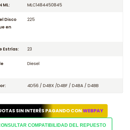
 ML:
MLC1484450845
el Disco
225
ue en
 Estrías:
23
le
Diesel
or:
4D56 / D4BX /D4BF / D4BA / D4BB
UOTAS SIN INTERÉS PAGANDO CON
WEBPAY
CONSULTAR COMPATIBILIDAD DEL REPUESTO