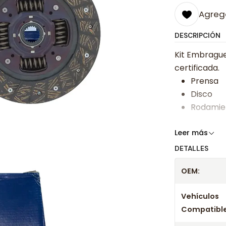
Agrega
DESCRIPCIÓN
Kit Embrague
certificada.
Prensa
Disco
Rodamie
Somos especi
Leer más
bajos y ases
DETALLES
Despacharem
OEM:
24 hrs hábile
confirmación
Vehículos
Compatible