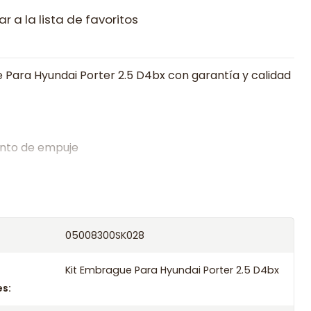
r a la lista de favoritos
 Para Hyundai Porter 2.5 D4bx con garantía y calidad
nto de empuje
alistas en embragues desde 2019, ofreciendo precios
oría experta.
os el producto con transportista en un máximo de
05008300SK028
s o retira gratis en tienda previo correo de
.
Kit Embrague Para Hyundai Porter 2.5 D4bx
s: