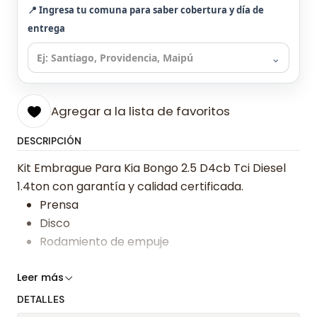
📍 Ingresa tu comuna para saber cobertura y día de
entrega
⌄
Agregar a la lista de favoritos
DESCRIPCIÓN
Kit Embrague Para Kia Bongo 2.5 D4cb Tci Diesel
1.4ton con garantía y calidad certificada.
Prensa
Disco
Rodamiento de empuje
Somos especialistas en embragues desde 2019,
Leer más
ofreciendo precios bajos y asesoría experta.
DETALLES