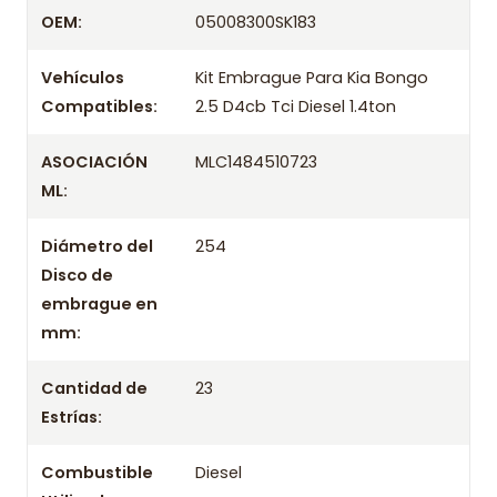
Despacharemos el producto con transportista en
OEM:
05008300SK183
un máximo de 24 hrs hábiles o retira gratis en
tienda previo correo de confirmación.
Vehículos
Kit Embrague Para Kia Bongo
Compatibles:
2.5 D4cb Tci Diesel 1.4ton
ASOCIACIÓN
MLC1484510723
ML:
Diámetro del
254
Disco de
embrague en
mm:
Cantidad de
23
Estrías:
Combustible
Diesel