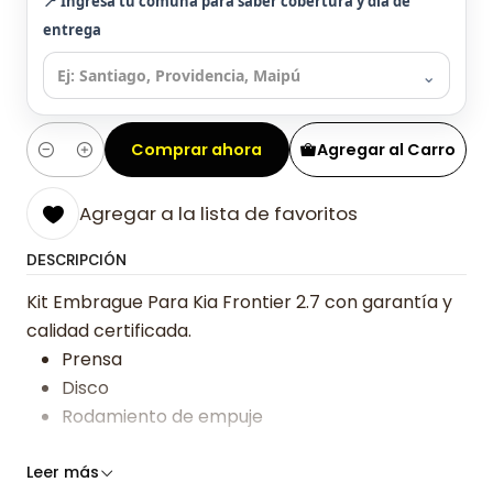
📍 Ingresa tu comuna para saber cobertura y día de
entrega
⌄
Comprar ahora
Agregar al Carro
Cantidad
Agregar a la lista de favoritos
DESCRIPCIÓN
Kit Embrague Para Kia Frontier 2.7 con garantía y
calidad certificada.
Prensa
Disco
Rodamiento de empuje
Somos especialistas en embragues desde 2019,
Leer más