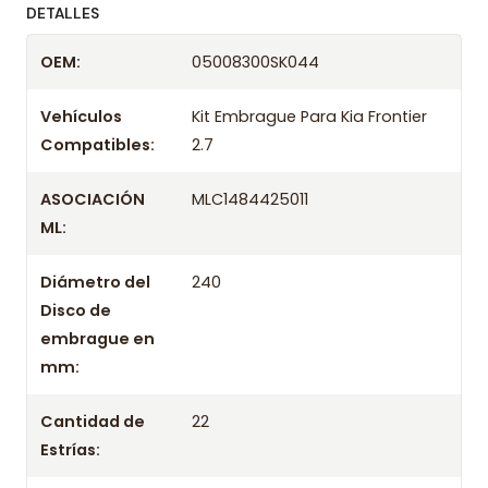
ofreciendo precios bajos y asesoría experta.
DETALLES
Despacharemos el producto con transportista en
OEM:
05008300SK044
un máximo de 24 hrs hábiles o retira gratis en
tienda previo correo de confirmación.
Vehículos
Kit Embrague Para Kia Frontier
Compatibles:
2.7
ASOCIACIÓN
MLC1484425011
ML:
Diámetro del
240
Disco de
embrague en
mm:
Cantidad de
22
Estrías: