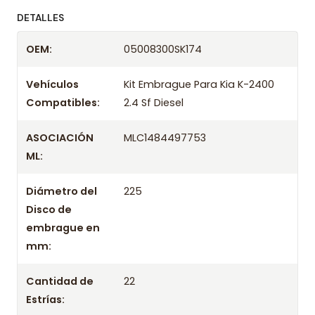
ofreciendo precios bajos y asesoría experta.
DETALLES
Despacharemos el producto con transportista en
OEM:
05008300SK174
un máximo de 24 hrs hábiles o retira gratis en
tienda previo correo de confirmación.
Vehículos
Kit Embrague Para Kia K-2400
Compatibles:
2.4 Sf Diesel
ASOCIACIÓN
MLC1484497753
ML:
Diámetro del
225
Disco de
embrague en
mm:
Cantidad de
22
Estrías: