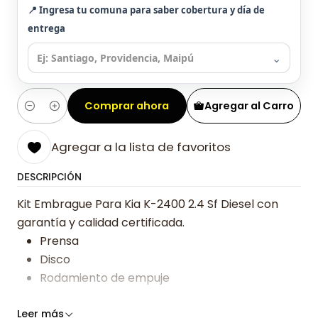
📍 Ingresa tu comuna para saber cobertura y día de
entrega
⌄
Comprar ahora
Agregar al Carro
Cantidad
Agregar a la lista de favoritos
DESCRIPCIÓN
Kit Embrague Para Kia K-2400 2.4 Sf Diesel con
garantía y calidad certificada.
Prensa
Disco
Rodamiento de empuje
Somos especialistas en embragues desde 2019,
Leer más