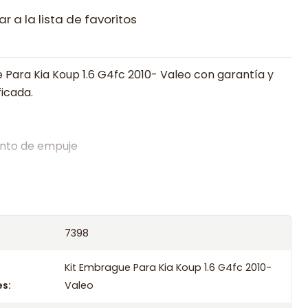
r a la lista de favoritos
 Para Kia Koup 1.6 G4fc 2010- Valeo con garantía y
ficada.
nto de empuje
alistas en embragues desde 2019, ofreciendo precios
oría experta.
os el producto con transportista en un máximo de
7398
s o retira gratis en tienda previo correo de
.
Kit Embrague Para Kia Koup 1.6 G4fc 2010-
s:
Valeo