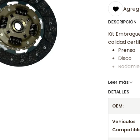
Agrega
DESCRIPCIÓN
Kit Embrague
calidad certi
Prensa
Disco
Rodamie
Somos especi
Leer más
bajos y ases
DETALLES
Despacharem
OEM:
24 hrs hábile
confirmación
Vehículos
Compatible