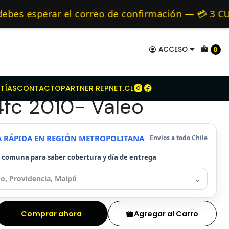
Kit Embrague Para Kia Koup 1.6 G4fc 2010- Valeo
mo de 24 hrs hábiles.
s esperar el correo de confirmación — 💳 3 CUOT
 y Alternativos 🚚 Envíos diariamente a todo Ch
ACCESO
0
mbrague Para Kia Koup
TÍAS
CONTACTO
PARTNER REPNET.CL
4fc 2010- Valeo
A RÁPIDA EN REGIÓN METROPOLITANA
Envíos a todo Chile
u comuna para saber cobertura y día de entrega
⌄
Comprar ahora
Agregar al Carro