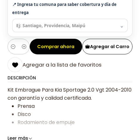
📍 Ingresa tu comuna para saber cobertura y día de
entrega
⌄
Comprar ahora
Agregar al Carro
Cantidad
Agregar a la lista de favoritos
DESCRIPCIÓN
Kit Embrague Para Kia Sportage 2.0 Vgt 2004-2010
con garantía y calidad certificada.
Prensa
Disco
Rodamiento de empuje
Somos especialistas en embragues desde 2019,
Leer más