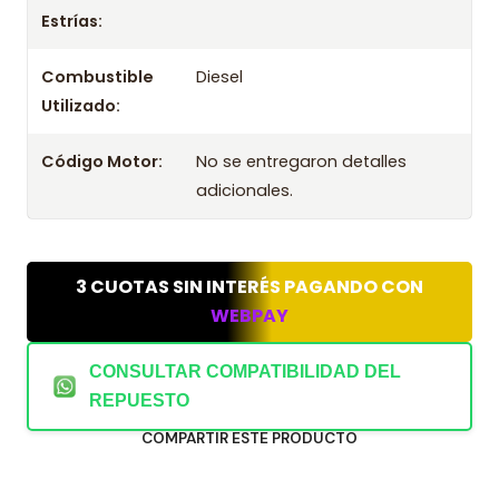
Estrías:
Genuino
Kit Embrague Para Mahindra Pik Up 2.2 Diesel 2023
Combustible
Diesel
Genuino
Utilizado:
Código Motor:
No se entregaron detalles
adicionales.
3 CUOTAS SIN INTERÉS PAGANDO CON
WEBPAY
CONSULTAR COMPATIBILIDAD DEL
REPUESTO
COMPARTIR ESTE PRODUCTO