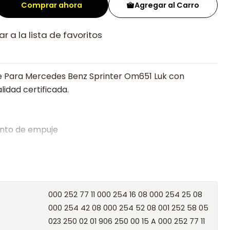
Comprar ahora
Agregar al Carro
r a la lista de favoritos
e Para Mercedes Benz Sprinter Om651 Luk con
lidad certificada.
nto de empuje
alistas en embragues desde 2019, ofreciendo precios
oría experta.
os el producto con transportista en un máximo de
000 252 77 11 000 254 16 08 000 254 25 08
s o retira gratis en tienda previo correo de
000 254 42 08 000 254 52 08 001 252 58 05
.
023 250 02 01 906 250 00 15 A 000 252 77 11