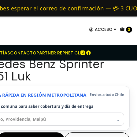
Kit Embrague Para Mercedes Benz Sprinter Om651 Luk
mo de 24 hrs hábiles.
esperar el correo de confirmación — 💳 3 CUOTA
 y Alternativos 🚚 Envíos diariamente a todo Chi
ACCESO
0
mbrague Para
TÍAS
CONTACTO
PARTNER REPNET.CL
des Benz Sprinter
1 Luk
A RÁPIDA EN REGIÓN METROPOLITANA
Envíos a todo Chile
u comuna para saber cobertura y día de entrega
⌄