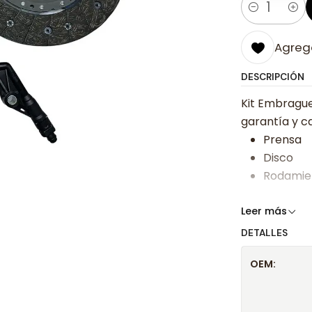
Cantidad
Agrega
DESCRIPCIÓN
Kit Embragu
garantía y ca
Prensa
Disco
Rodamie
Somos especi
Leer más
bajos y ases
DETALLES
Despacharem
OEM:
24 hrs hábile
confirmación