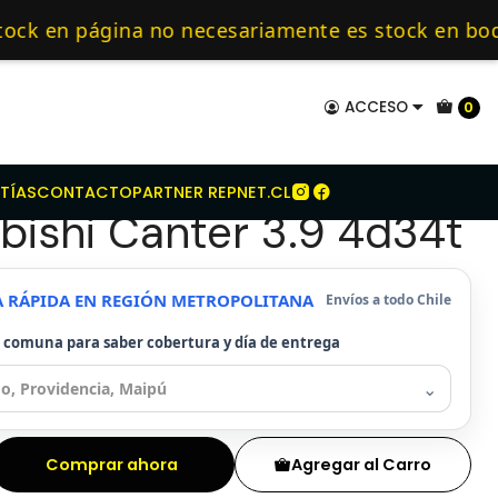
shi
Kit Embrague Para Mitsubishi Canter 3.9 4d34t
mo de 24 hrs hábiles.
página no necesariamente es stock en bodega, al
tas sin interés con Webpay — 🛠️ Somos especial
ACCESO
0
mbrague Para
TÍAS
CONTACTO
PARTNER REPNET.CL
bishi Canter 3.9 4d34t
A RÁPIDA EN REGIÓN METROPOLITANA
Envíos a todo Chile
u comuna para saber cobertura y día de entrega
⌄
Comprar ahora
Agregar al Carro