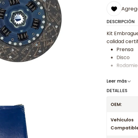
Agrega
DESCRIPCIÓN
Kit Embrague
calidad certi
Prensa
Disco
Rodamie
Somos especi
Leer más
bajos y ases
DETALLES
Despacharem
OEM:
24 hrs hábile
confirmación
Vehículos
Compatible