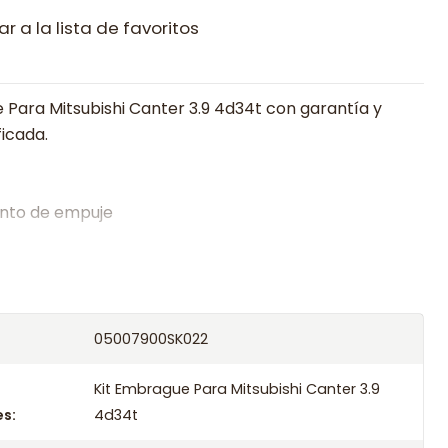
r a la lista de favoritos
 Para Mitsubishi Canter 3.9 4d34t con garantía y
ficada.
nto de empuje
alistas en embragues desde 2019, ofreciendo precios
oría experta.
os el producto con transportista en un máximo de
05007900SK022
s o retira gratis en tienda previo correo de
.
Kit Embrague Para Mitsubishi Canter 3.9
s:
4d34t