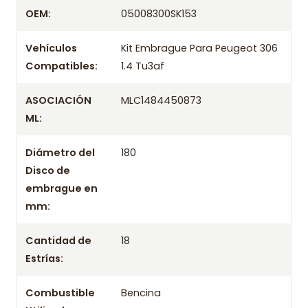
Despacharemos el producto con transportista en
OEM:
05008300SK153
un máximo de 24 hrs hábiles o retira gratis en
tienda previo correo de confirmación.
Vehículos
Kit Embrague Para Peugeot 306
Compatibles:
1.4 Tu3af
ASOCIACIÓN
MLC1484450873
ML:
Diámetro del
180
Disco de
embrague en
mm:
Cantidad de
18
Estrías:
Combustible
Bencina