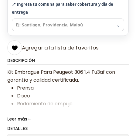
📍 Ingresa tu comuna para saber cobertura y día de
entrega
⌄
Agregar a la lista de favoritos
DESCRIPCIÓN
Kit Embrague Para Peugeot 306 1.4 Tu3af con
garantía y calidad certificada.
Prensa
Disco
Rodamiento de empuje
Somos especialistas en embragues desde 2019,
Leer más
ofreciendo precios bajos y asesoría experta.
DETALLES