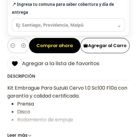
📍 Ingresa tu comuna para saber cobertura y día de
entrega
⌄
Comprar ahora
Agregar al Carro
Cantidad
Agregar a la lista de favoritos
DESCRIPCIÓN
Kit Embrague Para Suzuki Cervo 1.0 Sc100 F10a con
garantía y calidad certificada.
Prensa
Disco
Rodamiento de empuje
Somos especialistas en embragues desde 2019,
Leer más