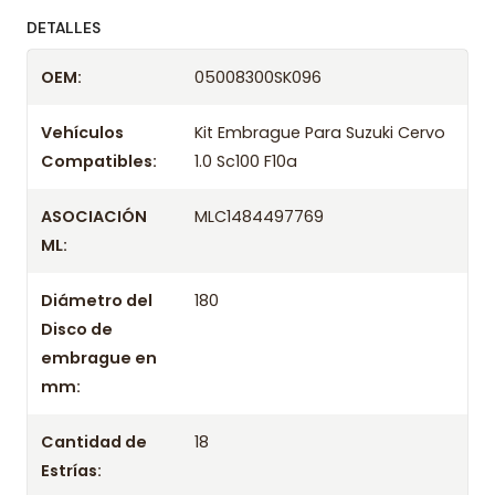
ofreciendo precios bajos y asesoría experta.
DETALLES
Despacharemos el producto con transportista en
OEM:
05008300SK096
un máximo de 24 hrs hábiles o retira gratis en
tienda previo correo de confirmación.
Vehículos
Kit Embrague Para Suzuki Cervo
Compatibles:
1.0 Sc100 F10a
ASOCIACIÓN
MLC1484497769
ML:
Diámetro del
180
Disco de
embrague en
mm:
Cantidad de
18
Estrías: