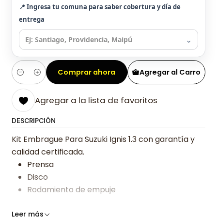
📍 Ingresa tu comuna para saber cobertura y día de
entrega
⌄
Comprar ahora
Agregar al Carro
Cantidad
Agregar a la lista de favoritos
DESCRIPCIÓN
Kit Embrague Para Suzuki Ignis 1.3 con garantía y
calidad certificada.
Prensa
Disco
Rodamiento de empuje
Somos especialistas en embragues desde 2019,
Leer más