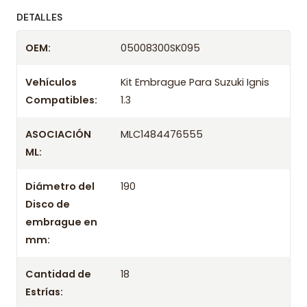
ofreciendo precios bajos y asesoría experta.
DETALLES
Despacharemos el producto con transportista en
OEM:
05008300SK095
un máximo de 24 hrs hábiles o retira gratis en
tienda previo correo de confirmación.
Vehículos
Kit Embrague Para Suzuki Ignis
Compatibles:
1.3
ASOCIACIÓN
MLC1484476555
ML:
Diámetro del
190
Disco de
embrague en
mm:
Cantidad de
18
Estrías: