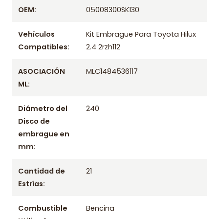
Despacharemos el producto con transportista en
OEM:
05008300SK130
un máximo de 24 hrs hábiles o retira gratis en
tienda previo correo de confirmación.
Vehículos
Kit Embrague Para Toyota Hilux
Compatibles:
2.4 2rzh112
ASOCIACIÓN
MLC1484536117
ML:
Diámetro del
240
Disco de
embrague en
mm:
Cantidad de
21
Estrías:
Combustible
Bencina