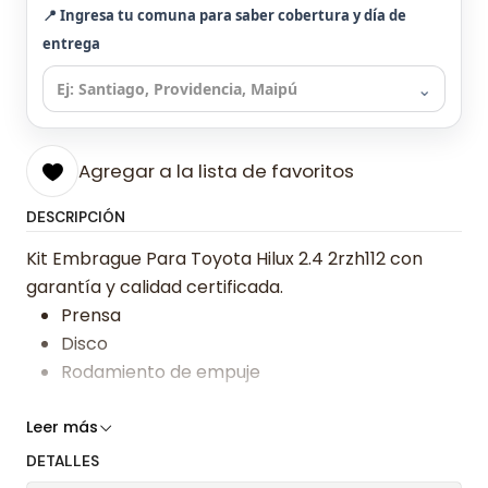
📍 Ingresa tu comuna para saber cobertura y día de
entrega
⌄
Agregar a la lista de favoritos
DESCRIPCIÓN
Kit Embrague Para Toyota Hilux 2.4 2rzh112 con
garantía y calidad certificada.
Prensa
Disco
Rodamiento de empuje
Somos especialistas en embragues desde 2019,
Leer más
ofreciendo precios bajos y asesoría experta.
DETALLES