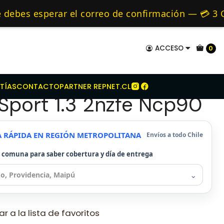
Kit Embrague Para Toyota Yaris Sport 1.3 2nzfe Ncp90
mo de 24 hrs hábiles.
bes esperar el correo de confirmación — 💳 3 CU
es y Alternativos 🚚 Envíos diariamente a todo 
ACCESO
0
mbrague Para Toyota
TÍAS
CONTACTO
PARTNER REPNET.CL
 Sport 1.3 2nzfe Ncp90
A RÁPIDA EN REGIÓN METROPOLITANA
Envíos a todo Chile
u comuna para saber cobertura y día de entrega
⌄
r a la lista de favoritos