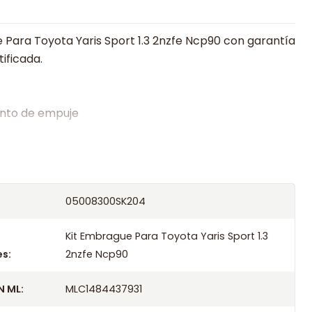
 Para Toyota Yaris Sport 1.3 2nzfe Ncp90 con garantía
tificada.
nto de empuje
alistas en embragues desde 2019, ofreciendo precios
oría experta.
os el producto con transportista en un máximo de
05008300SK204
s o retira gratis en tienda previo correo de
.
Kit Embrague Para Toyota Yaris Sport 1.3
s:
2nzfe Ncp90
 ML:
MLC1484437931