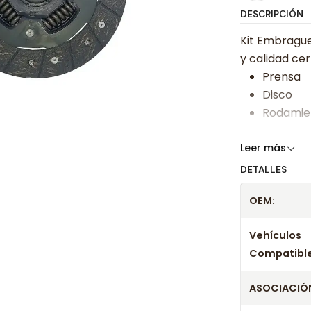
DESCRIPCIÓN
Kit Embrague
y calidad cer
Prensa
Disco
Rodamie
Somos especi
Leer más
bajos y ases
DETALLES
Despacharem
OEM:
24 hrs hábile
confirmación
Vehículos
Compatible
ASOCIACIÓN