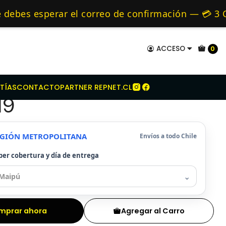
ague Sachs Para Fiat 500 1.2 2011-2019
mo de 24 hrs hábiles.
s esperar el correo de confirmación — 💳 3 CUO
s y Alternativos 🚚 Envíos diariamente a todo Ch
ACCESO
0
ue Sachs Para Fiat 500
TÍAS
CONTACTO
PARTNER REPNET.CL
19
REGIÓN METROPOLITANA
Envíos a todo Chile
ber cobertura y día de entrega
⌄
mprar ahora
Agregar al Carro