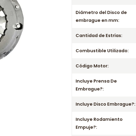
Información de com
Diámetro del Disco de
embrague en mm:
Entrega el mismo día en comunas
a viernes. Realizamos despachos
Cantidad de Estrías:
Incluye
- Prensa
Combustible Utilizado:
- Disco
Código Motor:
- Rodamiento / Collarín
Aplicación por años
Incluye Prensa De
Embrague?:
2011 2012 2013 2014 2015 2016
71719616 / 55191873 / 7173487
Incluye Disco Embrague?:
Información importante
Incluye Rodamiento
- Mejora el rendimiento y la confi
Empuje?:
- No olvides consultar la aplicac