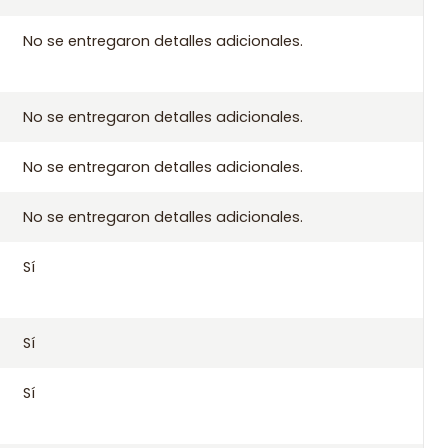
pra
No se entregaron detalles adicionales.
 aplicables de Santiago si compras antes de las 10:30 de lunes
 a todo Chile.
No se entregaron detalles adicionales.
No se entregaron detalles adicionales.
No se entregaron detalles adicionales.
Sí
 2017 2018 2019
2
Sí
Sí
abilidad con este kit.
ión con tu chasis o datos del vehículo.