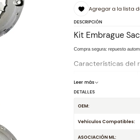
Agregar a la lista d
DESCRIPCIÓN
Kit Embrague Sach
Compra segura: repuesto automot
Características del
Producto
Leer más
DETALLES
Marca
OEM:
OEM
Vehículos Compatibles:
Información técnica
Producto
ASOCIACIÓN ML: