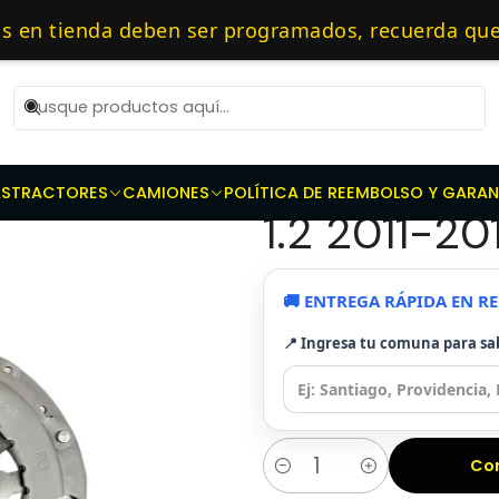
otrices
Repuestos de transmisión
Kit de Embragues
Kit Embr
as 10 AM de Lunes a Viernes y entregaremos al transporte en un máxi
tienda deben ser programados, recuerda que debe
cialistas en embragues — 🔧 Repuestos Originale
|
Kit Embrag
AS
TRACTORES
CAMIONES
POLÍTICA DE REEMBOLSO Y GARAN
1.2 2011-20
🚚 ENTREGA RÁPIDA EN 
📍 Ingresa tu comuna para sa
Co
Cantidad