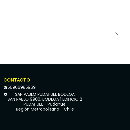
CONTACTO
56966985969
SAN PABLO PUDAHUEL BODEGA
SAN PABLO 9900, BODEGA 1 EDIFICIO 2
PUDAHUEL - Pudahuel
Región Metropolitana - Chile