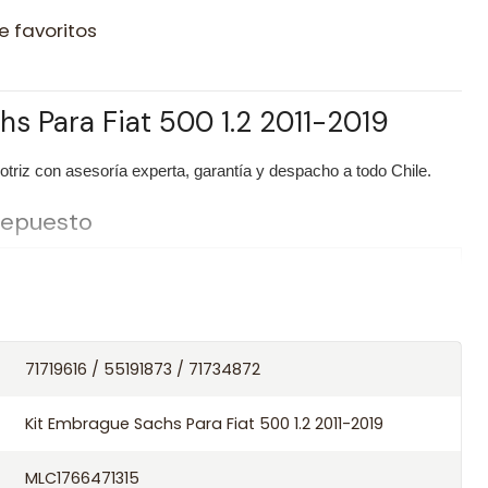
e favoritos
s Para Fiat 500 1.2 2011-2019
riz con asesoría experta, garantía y despacho a todo Chile.
 repuesto
Kit Embrague Sachs Para Fiat 500 1.2 2011-2019
Sachs
71719616 / 55191873 / 71734872
/ Códigos equivalentes
Kit Embrague Sachs Para Fiat 500 1.2 2011-2019
MLC1766471315