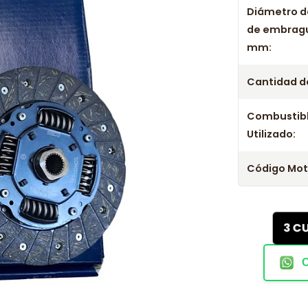
Diámetro d
Kit Embrague 
de embrag
Kit Embrague
mm:
Cantidad de
Combustib
Utilizado:
Código Mot
3 C