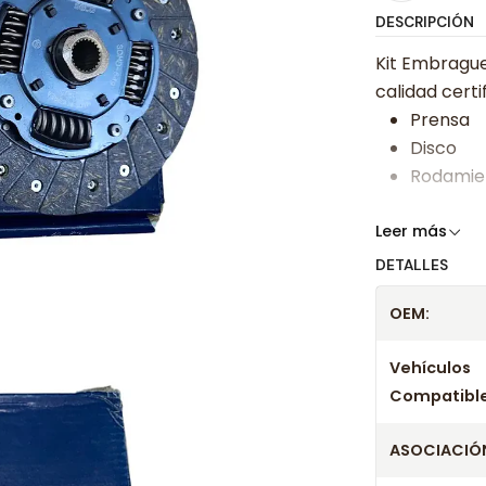
DESCRIPCIÓN
Kit Embrague
calidad certi
Prensa
Disco
Rodamie
Somos especi
Leer más
bajos y ases
DETALLES
Despacharem
OEM:
24 hrs hábile
confirmación
Vehículos
Años c
Compatible
ASOCIACIÓN
Kit Embrague 
Kit Embrague