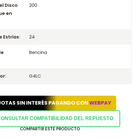
el Disco
200
Seco Para Kia Soluto Lx 1.4 2021
ue en
 Seco Para Kia Soluto Lx 1.4 2022
 Estrías:
24
le
Bencina
or:
G4LC
UOTAS SIN INTERÉS PAGANDO CON
WEBPAY
CONSULTAR COMPATIBILIDAD DEL REPUESTO
COMPARTIR ESTE PRODUCTO