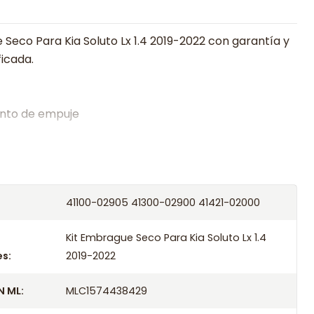
 Seco Para Kia Soluto Lx 1.4 2019-2022 con garantía y
ficada.
nto de empuje
alistas en embragues desde 2019, ofreciendo precios
oría experta.
os el producto con transportista en un máximo de
41100-02905 41300-02900 41421-02000
s o retira gratis en tienda previo correo de
.
Kit Embrague Seco Para Kia Soluto Lx 1.4
ompatibles
s:
2019-2022
 ML:
MLC1574438429
Seco Para Kia Soluto Lx 1.4 2019
 Seco Para Kia Soluto Lx 1.4 2020