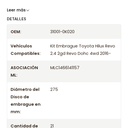
Somos especialistas en embragues desde 2019,
Leer más
ofreciendo precios bajos y asesoría experta.
DETALLES
Despacharemos el producto con transportista en
OEM:
31001-0K020
un máximo de 24 hrs hábiles o retira gratis en
tienda previo correo de confirmación.
Vehículos
Kit Embrague Toyota Hilux Revo
Compatibles:
2.4 2gd Revo Dohc 4wd 2016-
ASOCIACIÓN
MLC1466141157
ML:
Diámetro del
275
Disco de
embrague en
mm:
Cantidad de
21