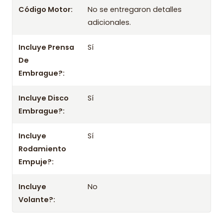
Tyk224
Código Motor:
No se entregaron detalles
adicionales.
Información importante
- Mejora el rendimiento y la confiabilidad con este kit.
Incluye Prensa
Sí
- No olvides consultar la aplicación con tu chasis o datos del
De
vehículo.
Embrague?:
Incluye Disco
Sí
Embrague?:
Incluye
Sí
Rodamiento
Empuje?:
Incluye
No
Volante?: