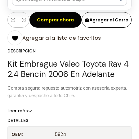
Comprar ahora
Agregar al Carro
Cantidad
Agregar a la lista de favoritos
DESCRIPCIÓN
Kit Embrague Valeo Toyota Rav 4
2.4 Bencin 2006 En Adelante
Compra segura: repuesto automotriz con asesoría experta,
garantía y despacho a todo Chile.
Características del repuesto
Leer más
DETALLES
Kit Embrague Valeo Toyota Rav 4 2.4
Producto
Bencin 2006 En Adelante
OEM:
5924