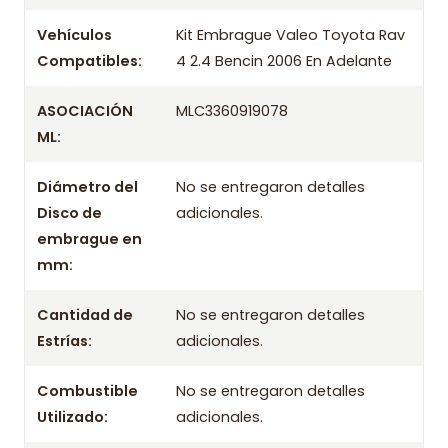
Marca
Valeo
Vehículos
Kit Embrague Valeo Toyota Rav
Compatibles:
4 2.4 Bencin 2006 En Adelante
OEM
/ Códigos equivalentes
ASOCIACIÓN
MLC3360919078
Información técnica
ML:
Producto
Diámetro del
No se entregaron detalles
Información de compra
Disco de
adicionales.
embrague en
Entrega el mismo día en comunas aplicables de Santiago si
mm:
compras antes de las 10:30 de lunes a viernes. Realizamos
despachos a todo Chile.
Cantidad de
No se entregaron detalles
Incluye
Estrías:
adicionales.
- Prensa
Combustible
No se entregaron detalles
- Disco
Utilizado:
adicionales.
- Rodamiento / Collarín