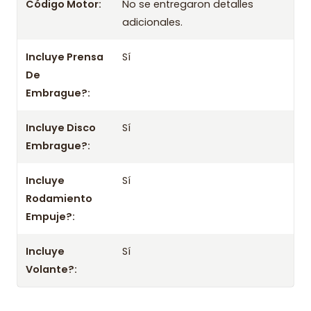
Código Motor:
No se entregaron detalles
adicionales.
Aplicación por años
2010 2011 2012 2013 2014 2015 2016 2017 2018 2019
Incluye Prensa
Sí
1200103-7
De
Embrague?:
Información importante
- Mejora el rendimiento y la confiabilidad con este kit.
Incluye Disco
Sí
- No olvides consultar la aplicación con tu chasis o datos del
Embrague?:
vehículo.
Incluye
Sí
Rodamiento
Empuje?:
Incluye
Sí
Volante?: