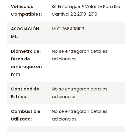
Marca
Valeo
Vehículos
Kit Embrague + Volante Para Kia
Compatibles:
Carnival 2.2 2010-2019
OEM
/ Códigos equivalentes
ASOCIACIÓN
MLC1766408109
Información técnica
ML:
Producto
Diámetro del
No se entregaron detalles
Información de compra
Disco de
adicionales.
embrague en
Entrega el mismo día en comunas aplicables de Santiago si
mm:
compras antes de las 10:30 de lunes a viernes. Realizamos
despachos a todo Chile.
Cantidad de
No se entregaron detalles
Incluye
Estrías:
adicionales.
- Prensa
Combustible
No se entregaron detalles
- Disco
Utilizado:
adicionales.
- Rodamiento / Collarín
- Volante de motor