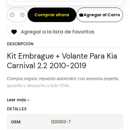
Comprar ahora
Agregar al Carro
Cantidad
Agregar a la lista de favoritos
DESCRIPCIÓN
Kit Embrague + Volante Para Kia
Carnival 2.2 2010-2019
Compra segura: repuesto automotriz con asesoría experta,
garantía y despacho a todo Chile.
Características del repuesto
Leer más
DETALLES
Kit Embrague + Volante Para Kia
Producto
Carnival 2.2 2010-2019
OEM:
1200103-7