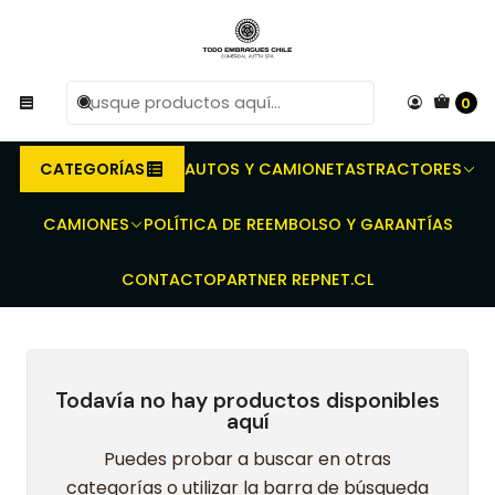
R
Compra antes de las 10 AM de Lunes a Viernes y
e
entregaremos al transporte en un máximo de 24 hrs hábiles.
0
Inicio
Embragues para Tractores - Prensas dobles - Discos de
embrague - Discos toma Fuerza
New Holland
TL 70
75
80
CATEGORÍAS
AUTOS Y CAMIONETAS
TRACTORES
80
CAMIONES
POLÍTICA DE REEMBOLSO Y GARANTÍAS
CONTACTO
PARTNER REPNET.CL
Todavía no hay productos disponibles
aquí
Puedes probar a buscar en otras
categorías o utilizar la barra de búsqueda