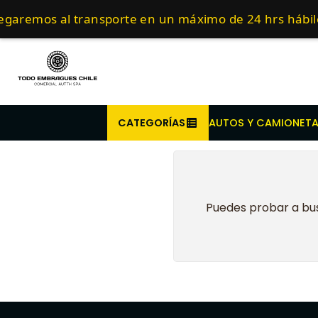
Inicio
Embragues para Tractore
Compra antes de l
egaremos al transporte en un máximo de 24 hrs hábil
CATEGORÍAS
AUTOS Y CAMIONET
Puedes probar a bus