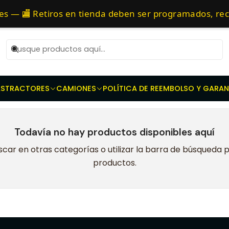
s - Prensas dobles - Discos de embrague - Discos toma Fuerza
as 10 AM de Lunes a Viernes y entregaremos al transporte en un máxi
es — 🏬 Retiros en tienda deben ser programados, r
85
AS
TRACTORES
CAMIONES
POLÍTICA DE REEMBOLSO Y GARAN
Todavía no hay productos disponibles aquí
car en otras categorías o utilizar la barra de búsqueda 
productos.