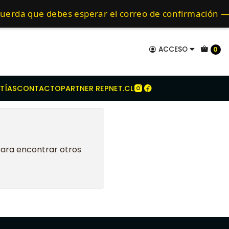
New Holland
TL 70
75
80
85
mo de 24 hrs hábiles.
ecuerda que debes esperar el correo de confirmación
ACCESO
0
TÍAS
CONTACTO
PARTNER REPNET.CL
para encontrar otros