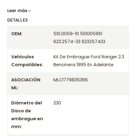
Somos especialistas en embragues desde 2019,
Leer más
ofreciendo precios bajos y asesoría experta.
DETALLES
Despacharemos el producto con transportista en
OEM:
510.0059-10 510005910
un máximo de 24 hrs hábiles o retira gratis en
623.2574-33 623257433
tienda previo correo de confirmación.
Vehículos
Kit De Embrague Ford Ranger 2.3
Compatibles:
Bencinera 1995 En Adelante
ASOCIACIÓN
MLC1779835366
ML:
Diámetro del
230
Disco de
embrague en
mm: