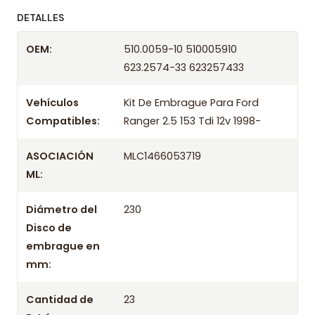
ofreciendo precios bajos y asesoría experta.
DETALLES
Despacharemos el producto con transportista en
OEM:
510.0059-10 510005910
un máximo de 24 hrs hábiles o retira gratis en
623.2574-33 623257433
tienda previo correo de confirmación.
Vehículos
Kit De Embrague Para Ford
Compatibles:
Ranger 2.5 153 Tdi 12v 1998-
ASOCIACIÓN
MLC1466053719
ML:
Diámetro del
230
Disco de
embrague en
mm:
Cantidad de
23