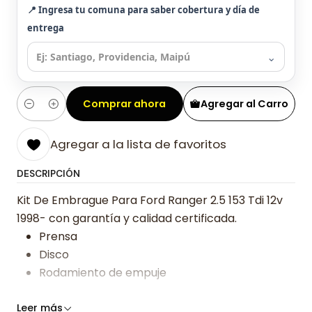
📍 Ingresa tu comuna para saber cobertura y día de
entrega
⌄
Comprar ahora
Agregar al Carro
Cantidad
Agregar a la lista de favoritos
DESCRIPCIÓN
Kit De Embrague Para Ford Ranger 2.5 153 Tdi 12v
1998- con garantía y calidad certificada.
Prensa
Disco
Rodamiento de empuje
Somos especialistas en embragues desde 2019,
Leer más