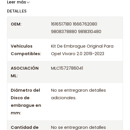
Somos especialistas en embragues desde 2019,
Leer más
ofreciendo precios bajos y asesoría experta.
DETALLES
Despacharemos el producto con transportista en
OEM:
1616517180 1666762080
un máximo de 24 hrs hábiles o retira gratis en
9808378880 9818310480
tienda previo correo de confirmación.
Vehículos
Kit De Embrague Original Para
Años compatibles
Compatibles:
Opel Vivaro 2.0 2019-2023
Kit De Embrague Original Para Opel Vivaro 2.0 2019
Kit De Embrague Original Para Opel Vivaro 2.0
ASOCIACIÓN
MLC1572786041
2020
ML:
Kit De Embrague Original Para Opel Vivaro 2.0 2021
Kit De Embrague Original Para Opel Vivaro 2.0
Diámetro del
No se entregaron detalles
2022
Disco de
adicionales.
embrague en
Kit De Embrague Original Para Opel Vivaro 2.0
mm:
2023
Cantidad de
No se entregaron detalles