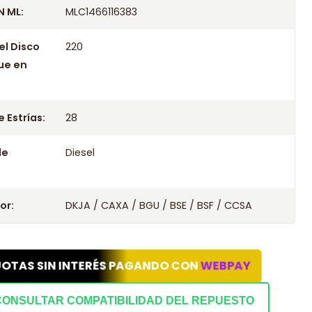
 ML:
MLC1466116383
el Disco
220
ue en
 Estrías:
28
le
Diesel
or:
DKJA / CAXA / BGU / BSE / BSF / CCSA
UOTAS SIN INTERÉS PAGANDO CON
WEBPAY
CONSULTAR COMPATIBILIDAD DEL REPUESTO