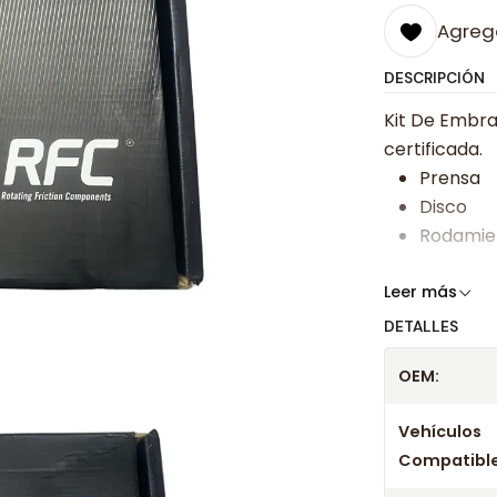
Agrega
DESCRIPCIÓN
Kit De Embra
certificada.
Prensa
Disco
Rodamie
Somos especi
Leer más
bajos y ases
DETALLES
Despacharem
OEM:
24 hrs hábile
confirmación
Vehículos
Compatible