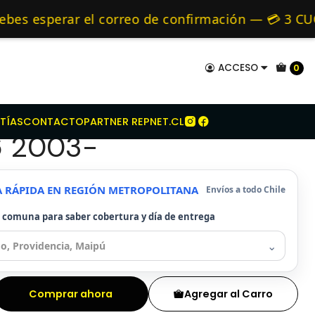
Audi
Kit De Embrague Para Audi A3 1.6 2003-
mo de 24 hrs hábiles.
esperar el correo de confirmación — 💳 3 CUOTA
 y Alternativos 🚚 Envíos diariamente a todo Chi
ACCESO
0
e Embrague Para Audi
TÍAS
CONTACTO
PARTNER REPNET.CL
6 2003-
A RÁPIDA EN REGIÓN METROPOLITANA
Envíos a todo Chile
u comuna para saber cobertura y día de entrega
⌄
Comprar ahora
Agregar al Carro