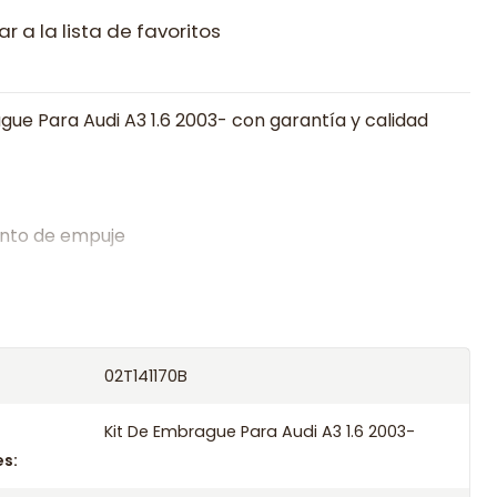
r a la lista de favoritos
gue Para Audi A3 1.6 2003- con garantía y calidad
nto de empuje
alistas en embragues desde 2019, ofreciendo precios
oría experta.
os el producto con transportista en un máximo de
02T141170B
s o retira gratis en tienda previo correo de
.
Kit De Embrague Para Audi A3 1.6 2003-
s: