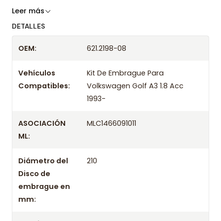
Somos especialistas en embragues desde 2019,
Leer más
ofreciendo precios bajos y asesoría experta.
DETALLES
Despacharemos el producto con transportista en
OEM:
621.2198-08
un máximo de 24 hrs hábiles o retira gratis en
tienda previo correo de confirmación.
Vehículos
Kit De Embrague Para
Compatibles:
Volkswagen Golf A3 1.8 Acc
1993-
ASOCIACIÓN
MLC1466091011
ML:
Diámetro del
210
Disco de
embrague en
mm: