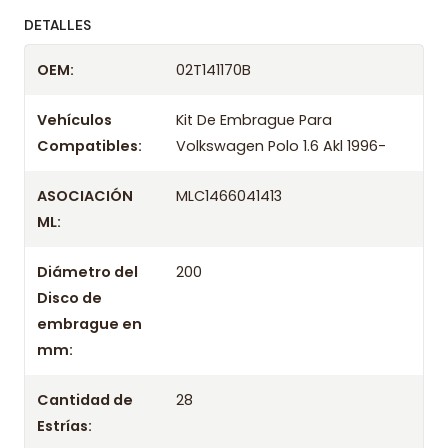
ofreciendo precios bajos y asesoría experta.
DETALLES
Despacharemos el producto con transportista en
OEM:
02T141170B
un máximo de 24 hrs hábiles o retira gratis en
tienda previo correo de confirmación.
Vehículos
Kit De Embrague Para
Compatibles:
Volkswagen Polo 1.6 Akl 1996-
ASOCIACIÓN
MLC1466041413
ML:
Diámetro del
200
Disco de
embrague en
mm:
Cantidad de
28
Estrías: