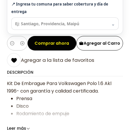
📍 Ingresa tu comuna para saber cobertura y día de
entrega
⌄
Comprar ahora
Agregar al Carro
Cantidad
Agregar a la lista de favoritos
DESCRIPCIÓN
Kit De Embrague Para Volkswagen Polo 1.6 Akl
1996- con garantía y calidad certificada.
Prensa
Disco
Rodamiento de empuje
Somos especialistas en embragues desde 2019,
Leer más