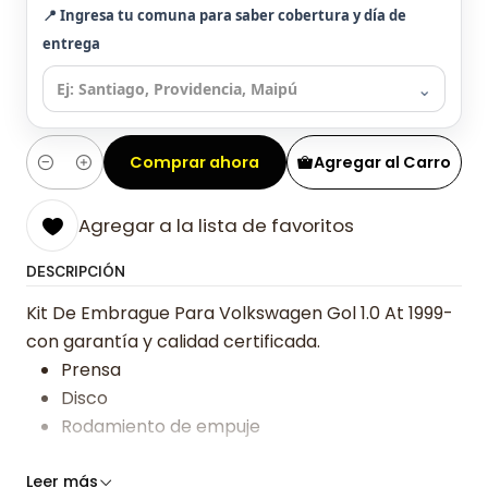
📍 Ingresa tu comuna para saber cobertura y día de
entrega
⌄
Comprar ahora
Agregar al Carro
Cantidad
Agregar a la lista de favoritos
DESCRIPCIÓN
Kit De Embrague Para Volkswagen Gol 1.0 At 1999-
con garantía y calidad certificada.
Prensa
Disco
Rodamiento de empuje
Somos especialistas en embragues desde 2019,
Leer más