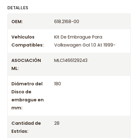
ofreciendo precios bajos y asesoría experta.
DETALLES
Despacharemos el producto con transportista en
OEM:
618.2168-00
un máximo de 24 hrs hábiles o retira gratis en
tienda previo correo de confirmación.
Vehículos
Kit De Embrague Para
Compatibles:
Volkswagen Gol 1.0 At 1999-
ASOCIACIÓN
MLC1466129243
ML:
Diámetro del
180
Disco de
embrague en
mm:
Cantidad de
28
Estrías: